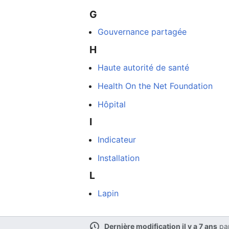
G
Gouvernance partagée
H
Haute autorité de santé
Health On the Net Foundation
Hôpital
I
Indicateur
Installation
dans
L
Lapin
Dernière modification il y a 7 ans
pa