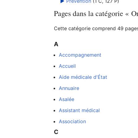
►
Prévention
‎
(1 C, 127 P)
Pages dans la catégorie « O
Ouvrir le menu principal
Cette catégorie comprend 49 pages,
A
Accompagnement
Lire
Accueil
Aide médicale d'État
Annuaire
Asalée
Assistant médical
Association
C