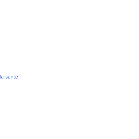
Suivre
Modifier
la santé