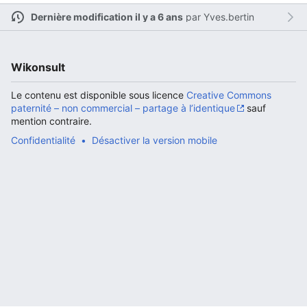
Dernière modification il y a 6 ans
par
Yves.bertin
Ouvrir le menu principal
Rech
Wikonsult
Le contenu est disponible sous licence
Creative Commons
paternité – non commercial – partage à l’identique
sauf
mention contraire.
Confidentialité
Désactiver la version mobile
Lire
Suivre
Modi