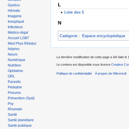
L
Gynéco
Hémato
Liste des 5
Imagerie
Inexpliqué
N
Infectieux
Médico-légal
Catégorie
:
Espace encyclopédique
Accueil LGBT
Med Phys Rééduc
Néphro
Neuro
La dernière modification de cette page a été faite le 
Numérique
Le contenu est disponible sous licence
Creative Com
Nutrition
Ophtalmo
Politique de confidentialité
À propos de Wikonsult
ORL
Parasito
Pédiatrie
Pneumo
Prévention (Syst)
Psy
Rhumato
Santé
Santé planétaire
Santé publique