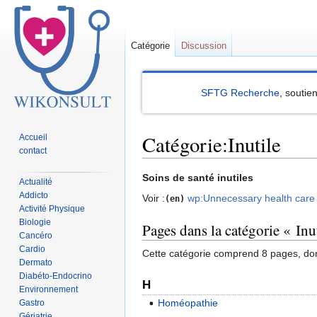
Catégorie
Discussion
SFTG Recherche
, soutie
Catégorie:Inutile
Accueil
contact
Sauter
Sauter
Soins de santé inutiles
Actualité
à
à
Addicto
Voir :
wp:Unnecessary health care
(en)
la
la
Activité Physique
Biologie
navigation
recherche
Pages dans la catégorie « Inu
Cancéro
Cardio
Cette catégorie comprend 8 pages, don
Dermato
Diabéto-Endocrino
H
Environnement
Homéopathie
Gastro
Gériatrie