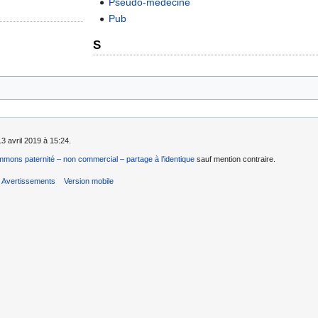
Pseudo-médecine
Pub
S
13 avril 2019 à 15:24.
mons paternité – non commercial – partage à l’identique
sauf mention contraire.
Avertissements
Version mobile