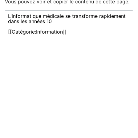
Vous pouvez voir et copier le contenu de cette page.
Ouvrir le menu principal
Rech