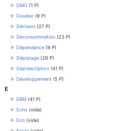
►
DMG
‎
(1 P)
►
Douleur
‎
(9 P)
►
Décision
‎
(27 P)
►
Déconsommation
‎
(23 P)
►
Dépendance
‎
(9 P)
►
Dépistage
‎
(29 P)
►
Déprescription
‎
(41 P)
►
Développement
‎
(5 P)
E
►
EBM
‎
(41 P)
►
Echo
‎
(vide)
►
Eco
‎
(vide)
►
Ecran
‎
(vide)