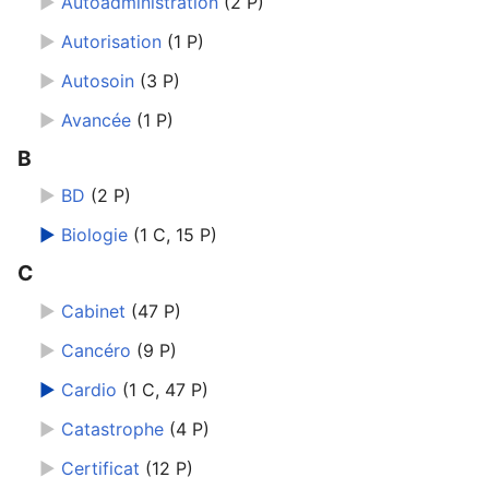
►
Autoadministration
‎
(2 P)
►
Autorisation
‎
(1 P)
►
Autosoin
‎
(3 P)
►
Avancée
‎
(1 P)
B
►
BD
‎
(2 P)
►
Biologie
‎
(1 C, 15 P)
C
►
Cabinet
‎
(47 P)
dans
►
Cancéro
‎
(9 P)
►
Cardio
‎
(1 C, 47 P)
►
Catastrophe
‎
(4 P)
►
Certificat
‎
(12 P)