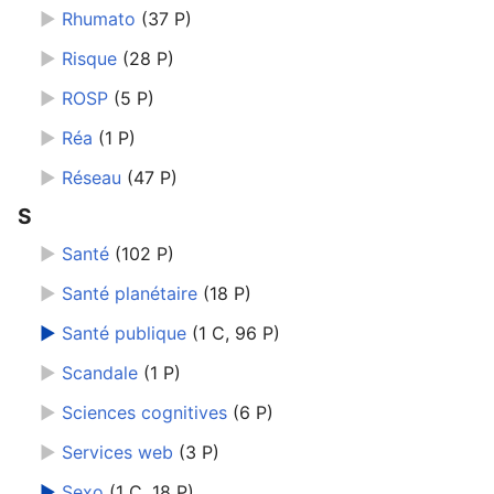
►
Rhumato
‎
(37 P)
►
Risque
‎
(28 P)
►
ROSP
‎
(5 P)
►
Réa
‎
(1 P)
►
Réseau
‎
(47 P)
S
►
Santé
‎
(102 P)
►
Santé planétaire
‎
(18 P)
►
Santé publique
‎
(1 C, 96 P)
►
Scandale
‎
(1 P)
►
Sciences cognitives
‎
(6 P)
►
Services web
‎
(3 P)
►
Sexo
‎
(1 C, 18 P)