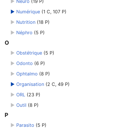
►
Neuro
‎
(19 P)
►
Numérique
‎
(1 C, 107 P)
►
Nutrition
‎
(18 P)
►
Néphro
‎
(5 P)
O
►
Obstétrique
‎
(5 P)
►
Odonto
‎
(6 P)
►
Ophtalmo
‎
(8 P)
►
Organisation
‎
(2 C, 49 P)
►
ORL
‎
(23 P)
►
Outil
‎
(8 P)
P
►
Parasito
‎
(5 P)