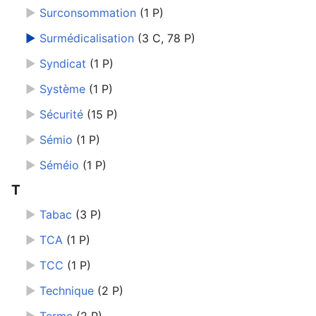
►
Surconsommation
‎
(1 P)
►
Surmédicalisation
‎
(3 C, 78 P)
►
Syndicat
‎
(1 P)
►
Système
‎
(1 P)
►
Sécurité
‎
(15 P)
►
Sémio
‎
(1 P)
►
Séméio
‎
(1 P)
T
►
Tabac
‎
(3 P)
►
TCA
‎
(1 P)
►
TCC
‎
(1 P)
►
Technique
‎
(2 P)
►
Terme
‎
(2 P)