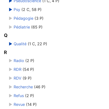
►
Pseudoscience
‎
(1 C, 4 P)
►
Psy
‎
(2 C, 58 P)
►
Pédagogie
‎
(3 P)
►
Pédiatrie
‎
(65 P)
Q
►
Qualité
‎
(1 C, 22 P)
R
►
Radio
‎
(2 P)
►
RDR
‎
(54 P)
►
RDV
‎
(9 P)
►
Recherche
‎
(46 P)
►
Refus
‎
(2 P)
►
Revue
‎
(14 P)