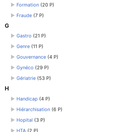
►
Formation
‎
(20 P)
►
Fraude
‎
(7 P)
autre
G
►
Gastro
‎
(21 P)
►
Genre
‎
(11 P)
►
Gouvernance
‎
(4 P)
►
Gynéco
‎
(29 P)
►
Gériatrie
‎
(53 P)
H
►
Handicap
‎
(4 P)
►
Hiérarchisation
‎
(6 P)
►
Hopital
‎
(3 P)
►
HTA
‎
(2 P)