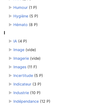
►
Humour
‎
(1 P)
►
Hygiène
‎
(5 P)
►
Hémato
‎
(8 P)
I
►
IA
‎
(4 P)
►
Image
‎
(vide)
►
Imagerie
‎
(vide)
►
Images
‎
(11 F)
►
Incertitude
‎
(5 P)
►
Indicateur
‎
(3 P)
►
Industrie
‎
(10 P)
►
Indépendance
‎
(12 P)