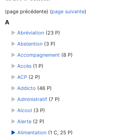
(page précédente) (
page suivante
)
A
Ouvrir le menu principal
Rech
►
Abréviation
‎
(23 P)
►
Abstention
‎
(3 P)
►
Accompagnement
‎
(8 P)
Lire
Suivre
Modi
►
Accès
‎
(1 P)
►
ACP
‎
(2 P)
►
Addicto
‎
(46 P)
►
Administratif
‎
(7 P)
►
Alcool
‎
(3 P)
►
Alerte
‎
(2 P)
►
Alimentation
‎
(1 C, 25 P)