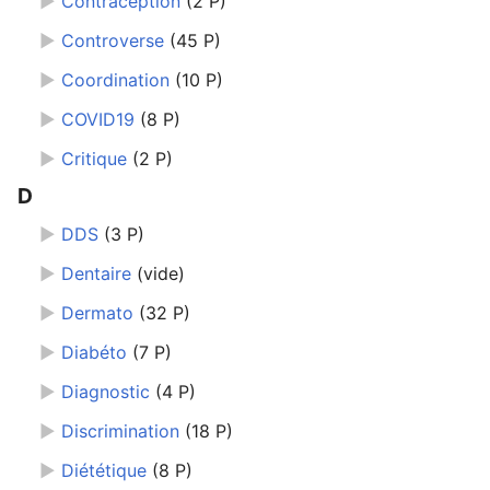
►
Contraception
‎
(2 P)
►
Controverse
‎
(45 P)
►
Coordination
‎
(10 P)
►
COVID19
‎
(8 P)
►
Critique
‎
(2 P)
D
►
DDS
‎
(3 P)
►
Dentaire
‎
(vide)
►
Dermato
‎
(32 P)
►
Diabéto
‎
(7 P)
►
Diagnostic
‎
(4 P)
►
Discrimination
‎
(18 P)
une
►
Diététique
‎
(8 P)