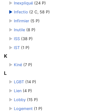
►
Inexpliqué
‎
(24 P)
►
Infectio
‎
(2 C, 58 P)
►
Infirmier
‎
(5 P)
►
Inutile
‎
(8 P)
►
ISS
‎
(38 P)
langue
►
IST
‎
(1 P)
K
►
Kiné
‎
(7 P)
L
►
LGBT
‎
(14 P)
►
Lien
‎
(4 P)
►
Lobby
‎
(15 P)
►
Logement
‎
(1 P)