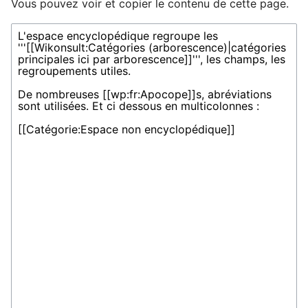
Vous pouvez voir et copier le contenu de cette page.
Ouvrir le menu principal
Rech