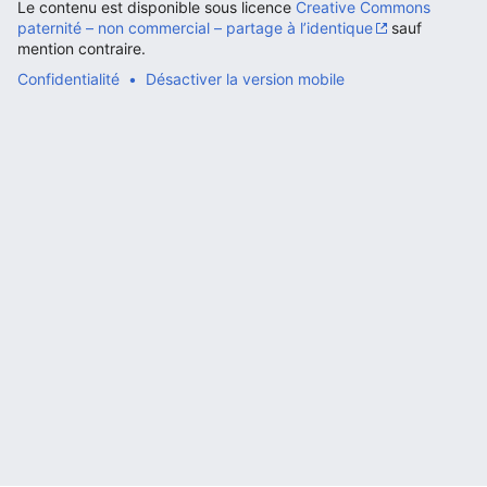
Le contenu est disponible sous licence
Creative Commons
paternité – non commercial – partage à l’identique
sauf
mention contraire.
Confidentialité
Désactiver la version mobile
Ouvrir le menu principal
Rech
Lire
Suivre
Modi