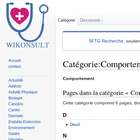
Catégorie
Discussion
SFTG Recherche
, soutie
Catégorie:Comporte
Accueil
contact
Sauter
Sauter
Comportement
Actualité
à
à
Addicto
Pages dans la catégorie « C
la
la
Activité Physique
Biologie
navigation
recherche
Cette catégorie comprend 6 pages, don
Cancéro
Cardio
D
Dermato
Diabéto-Endocrino
Deuil
Environnement
Gastro
N
Gériatrie