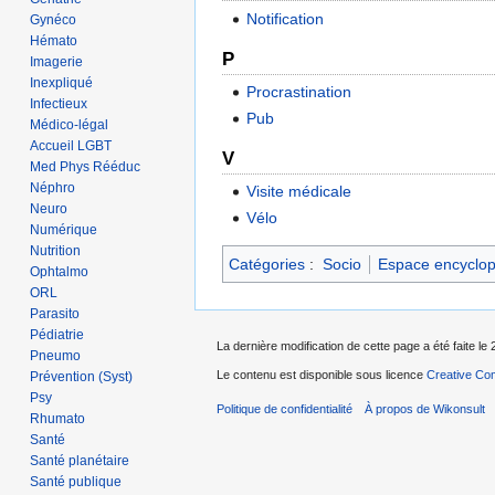
Notification
Gynéco
Hémato
P
Imagerie
Inexpliqué
Procrastination
Infectieux
Pub
Médico-légal
Accueil LGBT
V
Med Phys Rééduc
Néphro
Visite médicale
Neuro
Vélo
Numérique
Nutrition
Catégories
:
Socio
Espace encyclo
Ophtalmo
ORL
Parasito
Pédiatrie
La dernière modification de cette page a été faite le 2
Pneumo
Le contenu est disponible sous licence
Creative Com
Prévention (Syst)
Psy
Politique de confidentialité
À propos de Wikonsult
Rhumato
Santé
Santé planétaire
Santé publique