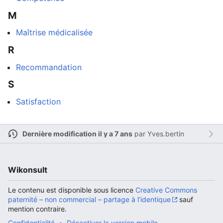
M
Maîtrise médicalisée
Ouvrir le menu principal
Rech
R
Recommandation
S
Satisfaction
Lire
Suivre
Modi
Dernière modification il y a 7 ans
par
Yves.bertin
Wikonsult
Le contenu est disponible sous licence
Creative Commons
paternité – non commercial – partage à l’identique
sauf
mention contraire.
Confidentialité
Désactiver la version mobile