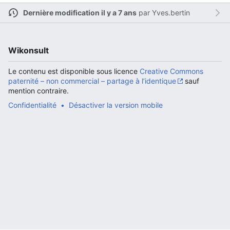
Dernière modification il y a 7 ans
par
Yves.bertin
Ouvrir le menu principal
Rech
Wikonsult
Le contenu est disponible sous licence
Creative Commons
paternité – non commercial – partage à l’identique
sauf
mention contraire.
Confidentialité
Désactiver la version mobile
Lire
Suivre
Modi