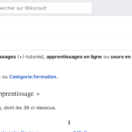
e
issages
(+/-tutorés),
apprentissages en ligne
ou
cours en 
t
ou
Catégorie:formation
..
pprentissage »
 dont les 38 ci-dessous.
I