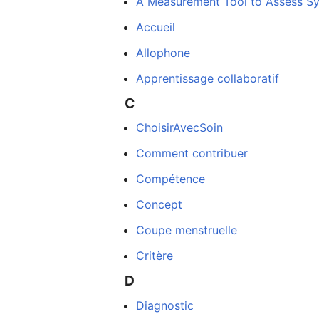
A Measurement Tool to Assess S
Accueil
Allophone
Ouvrir le menu principal
Apprentissage collaboratif
C
ChoisirAvecSoin
Lire
Comment contribuer
Compétence
Concept
Coupe menstruelle
Critère
D
Diagnostic