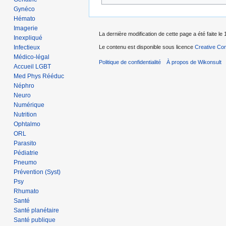
Gynéco
Hémato
Imagerie
La dernière modification de cette page a été faite l
Inexpliqué
Infectieux
Le contenu est disponible sous licence
Creative Com
Médico-légal
Politique de confidentialité
À propos de Wikonsult
Accueil LGBT
Med Phys Rééduc
Néphro
Neuro
Numérique
Nutrition
Ophtalmo
ORL
Parasito
Pédiatrie
Pneumo
Prévention (Syst)
Psy
Rhumato
Santé
Santé planétaire
Santé publique