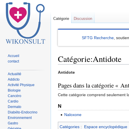
Catégorie
Discussion
SFTG Recherche
, soutie
Catégorie:Antidote
Accueil
contact
Sauter
Sauter
Antidote
Actualité
à
à
Addicto
Pages dans la catégorie « An
la
la
Activité Physique
Biologie
navigation
recherche
Cette catégorie comprend seulement l
Cancéro
Cardio
N
Dermato
Diabéto-Endocrino
Naloxone
Environnement
Gastro
Catégories
:
Espace encyclopédique
Gériatrie