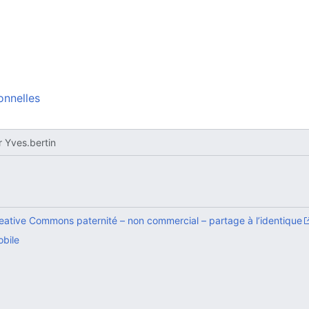
onnelles
r
Yves.bertin
eative Commons paternité – non commercial – partage à l’identique
obile