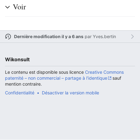
Voir
Ouvrir le menu principal
Rech
Dernière modification il y a 6 ans
par
Yves.bertin
Wikonsult
Lire
Suivre
Modi
Le contenu est disponible sous licence
Creative Commons
paternité – non commercial – partage à l’identique
sauf
mention contraire.
Confidentialité
Désactiver la version mobile